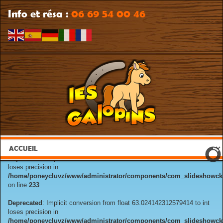
Info et résa :
06 69 54 00 46
Deprecated
: Implicit conversion from float 63.024142312579414 to int
loses precision in
/home/poneycluvz/www/administrator/components/com_slideshowck/
on line
233
Deprecated
: Implicit conversion from float 63.024142312579414 to int
loses precision in
/home/poneycluvz/www/administrator/components/com_slideshowck/