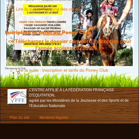
Lire la suite : Planning des cours
Inscription et tarifs du Poney Club
<< Téléchargez le dossier complet d'inscription pour
l'année scolaire 2023/2024 >>
Consultez tous les tarifs 2023/2024 du Poney Club :
Décrouvrez le Club
Lire la suite : Inscription et tarifs du Poney Club
0
1
CENTRE AFFILIÉ À LA FÉDÉRATION FRANÇAISE
D'EQUITATION,
agréé par les Ministères de la Jeunesse et des Sports et de
l'Education Nationale.
Plan du site
Mentions légales