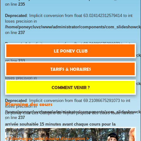
on line
235
Deprecated
: Implicit conversion from float 63.024142312579414 to int
loses precision in
/home/poneycluvz/www/administrator/components/com_slideshowck/
on line
237
Deprecated
: Implicit conversion from float 69.21086675291073 to int
loses precision in
LE PONEY CLUB
/home/poneycluvz/www/administrator/components/com_slideshowck/
on line
233
TARIFS & HORAIRES
Deprecated
: Implicit conversion from float 69.21086675291073 to int
loses precision in
/home/poneycluvz/www/administrator/components/com_slideshowck/
COMMENT VENIR ?
on line
235
Deprecated
: Implicit conversion from float 69.21086675291073 to int
Planning des cours
loses precision in
/home/poneycluvz/www/administrator/components/com_slideshowck/
Le poney club Les Galopins de Teyran propose des cours toute l'année
on line
237
:
arrivée souhaitée 15 minutes avant chaque cours pour la
préparation des poneys.
< Téléchargez votre dossier d'inscription >