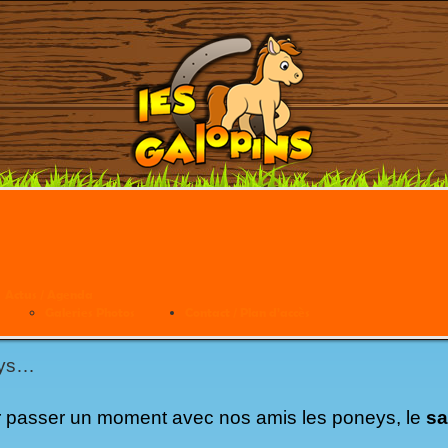
OPINS DE TEYRAN
Actus / Agenda
Galeries Photos
Contact / Plan d'accès
u poney club Les Galopins de Teyran :
pensez à rés
eys…
nir passer un moment avec nos amis les poneys, le
sa